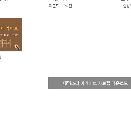
이분희, 고석천
김용
집
대덕소리 아카이브 자료집 다운로드