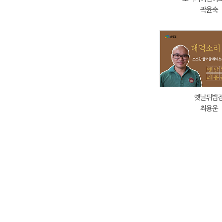
곽윤숙
옛날튀밥
최용운