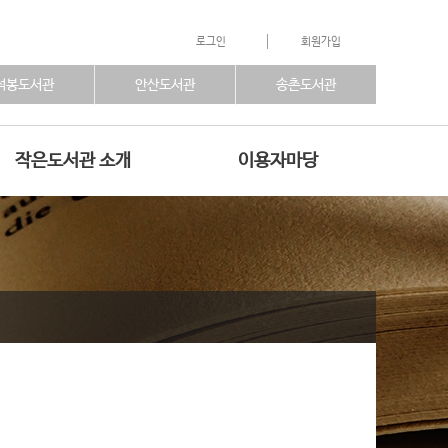
로그인
회원가입
석봉도서관
안산도서관
송촌도서관
작은도서관 소개
이용자마당