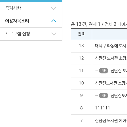
공지사항
이용자목소리
총
13
건, 현재
1
/ 전체
2
페이
프로그램 신청
번호
13
대덕구 와동에 도서
12
신탄진 도서관 소장
11
신탄진 도
10
신탄진도서관 소장
9
신탄진도서
8
111111
7
신탄진 도서관 에어