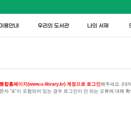
이용안내
우리의 도서관
나의 서재
용시간
자료찾기
내가 빌린책
행
청
서대출안내
스마트도서관
희망도서신청
도
설이용안내
새로들어온책
동네서점 바로대
홈페이지(www.u-library.kr) 계정으로 로그인
해주세요. (대
출
독
문자 "&"이 포함되어 있는 경우 로그인이 안 되는 오류에 대해
아오시는길
도서대출베스트
도서예약/
행
상호대차신청
신
어다운로드
사서추천도서
전자책(E-
소식지
Book)