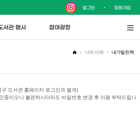
로그인
회원가입
도서관 행사
참여광장
나의 서재
내가빌린책
사 및 강좌 신
공지사항
자주하는질문
서관 견학
(FAQ)
덕구 도서관 홈페이지 로그인과 별개)
서동아리
분실물안내
 확인중이오니 불편하시더라도 비밀번호 변경 후 이용 부탁드립니
사안내 SMS
이용자목소리
청
설문조사
채용공고