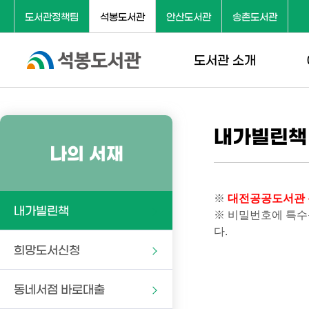
도서관정책팀
석봉도서관
안산도서관
송촌도서관
도서관 소개
대덕구도서관과 함께
도서관연혁
이
내가빌린책
행복한 책 읽기
나의 서재
도서관현황
도
시
※
대전공공도서관 통합
내가빌린책
※ 비밀번호에 특수
찾
다.
희망도서신청
뷰
동네서점 바로대출